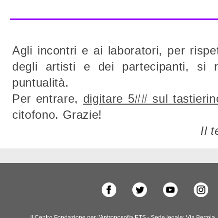
Agli incontri e ai laboratori, per rispet
degli artisti e dei partecipanti, si
puntualità.
Per entrare,
digitare 5## sul tastieri
citofono. Grazie!
Il 
Il Centro Fondazione per l'Antroposofia ETS - Sede legale: Via Bertola, 