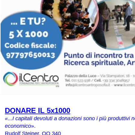
DONARE IL 5x1000
«...I capitali devoluti a donazioni sono i più produttivi
economico
».
Rudolf Steiner, OO 340